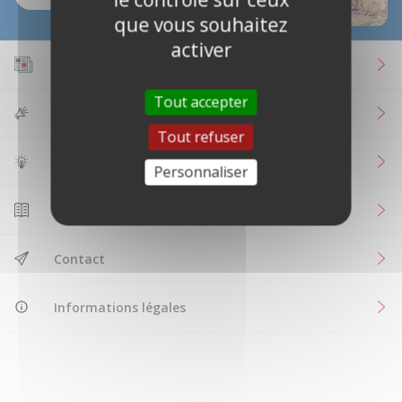
que vous souhaitez
activer
Le Mag des passionnés
Tout accepter
Les actus
Tout refuser
Le concept
Personnaliser
Nous allons t'aider
Contact
Informations légales