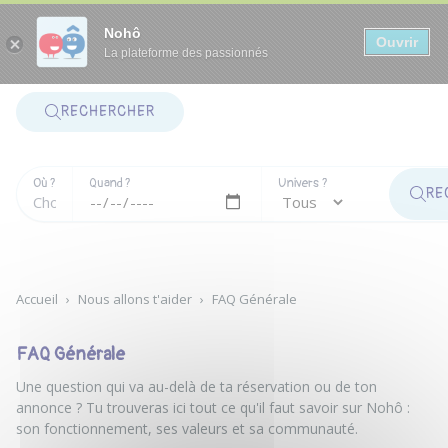
Panneau de gestion des cookies
Nohô
Ouvrir
La plateforme des passionnés
RECHERCHER
Où ?
Quand ?
Univers ?
RE
Accueil
›
Nous allons t'aider
›
FAQ Générale
FAQ Générale
Une question qui va au-delà de ta réservation ou de ton
annonce ? Tu trouveras ici tout ce qu'il faut savoir sur Nohô :
son fonctionnement, ses valeurs et sa communauté.