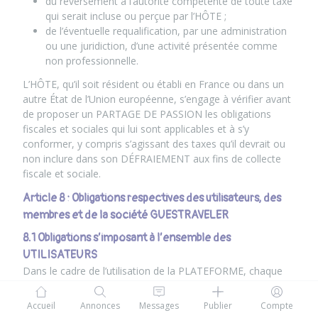
du reversement à l’autorité compétente de toute taxe
qui serait incluse ou perçue par l’HÔTE ;
de l’éventuelle requalification, par une administration
ou une juridiction, d’une activité présentée comme
non professionnelle.
L’HÔTE, qu’il soit résident ou établi en France ou dans un
autre État de l’Union européenne, s’engage à vérifier avant
de proposer un PARTAGE DE PASSION les obligations
fiscales et sociales qui lui sont applicables et à s’y
conformer, y compris s’agissant des taxes qu’il devrait ou
non inclure dans son DÉFRAIEMENT aux fins de collecte
fiscale et sociale.
Article 8 : Obligations respectives des utilisateurs, des
membres et de la société GUESTRAVELER
8.1 Obligations s’imposant à l’ensemble des
UTILISATEURS
Dans le cadre de l’utilisation de la PLATEFORME, chaque
UTILISATEUR s’engage à ne pas porter atteinte à l’ordre
public, à se conformer aux lois et règlements en vigueur, à
Accueil
Annonces
Messages
Publier
Compte
respecter les droits des tiers et les dispositions des CGU.