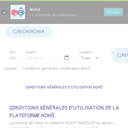
Panneau de gestion des cookies
Nohô
Ouvrir
La plateforme des passionnés
RECHERCHER
Où ?
Quand ?
Univers ?
RE
Accueil
›
Conditions générales d’utilisation Nohô
CONDITIONS GÉNÉRALES D’UTILISATION NOHÔ
CONDITIONS GÉNÉRALES D’UTILISATION DE LA
PLATEFORME NOHÔ
Le service de mise en relation GUESTRAVELER (ci-après «