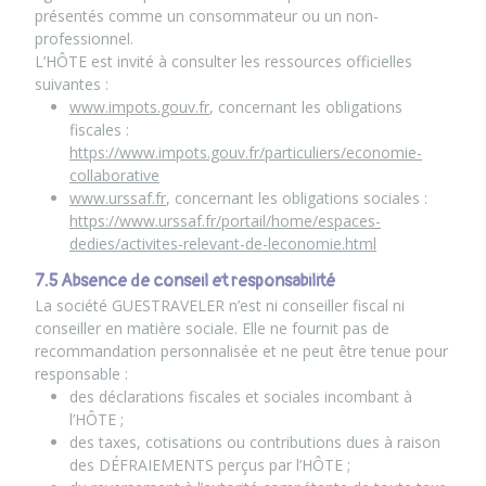
présentés comme un consommateur ou un non-
professionnel.
L’HÔTE est invité à consulter les ressources officielles
suivantes :
www.impots.gouv.fr
, concernant les obligations
fiscales :
https://www.impots.gouv.fr/particuliers/economie-
collaborative
www.urssaf.fr
, concernant les obligations sociales :
https://www.urssaf.fr/portail/home/espaces-
dedies/activites-relevant-de-leconomie.html
7.5 Absence de conseil et responsabilité
La société GUESTRAVELER n’est ni conseiller fiscal ni
conseiller en matière sociale. Elle ne fournit pas de
recommandation personnalisée et ne peut être tenue pour
responsable :
des déclarations fiscales et sociales incombant à
l’HÔTE ;
des taxes, cotisations ou contributions dues à raison
des DÉFRAIEMENTS perçus par l’HÔTE ;