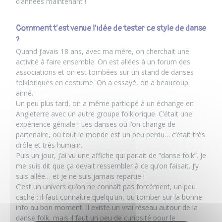
d’années maintenant !
Comment t’est venue l’idée de tester ce style de danse
?
Quand j’avais 18 ans, avec ma mère, on cherchait une
activité à faire ensemble. On est allées à un forum des
associations et on est tombées sur un stand de danses
folkloriques en costume. On a essayé, on a beaucoup
aimé.
Un peu plus tard, on a même participé à un échange en
Angleterre avec un autre groupe folklorique. C’était une
expérience géniale ! Les danses où l’on change de
partenaire, où tout le monde est un peu perdu… c’était très
drôle et très humain.
Puis un jour, j’ai vu une affiche qui parlait de “danse folk”. Je
me suis dit que ça devait ressembler à ce qu’on faisait. J’y
suis allée… et je ne suis jamais repartie !
C’est un univers qu’on ne connaît pas forcément, un peu
caché : il faut connaître quelqu’un, ou tomber sur la bonne
info au bon moment. Il existe un vrai réseau autour de la
danse folk, mais il faut un peu de curiosité pour le