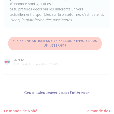
d’annonce sont gratuites !
Si tu préfères découvrir les différents univers
actuellement disponibles sur la plateforme, c’est juste
ici
.
Nohô, la plateforme des passionnés
ECRIRE UNE ARTICLE SUR TA PASSION ? ENVOIE NOUS
UN MESSAGE !
de Nohô
le Vendredi 13 Février 2026 à 11h49
Ces articles peuvent aussi t'intéresser
Le monde de Nohô
Le monde de N