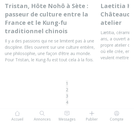
Tristan, Hôte Nohô à Sète :
Laetitia H
passeur de culture entre la
Châteaudu
France et le Kung-fu
atelier
traditionnel chinois
Lætitia, céramis
ans, a ouvert au
Il y a des passions qui ne se limitent pas à une
propre atelier d
discipline. Elles ouvrent sur une culture entière,
où elle crée, ens
une philosophie, une façon d’être au monde.
veulent mettre le
Pour Tristan, le Kung-fu est tout cela à la fois.
1
2
3
4
Accueil
Annonces
Messages
Publier
Compte