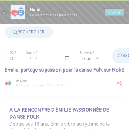
Panneau de gestion des cookies
Nohô
Ouvrir
La plateforme des passionnés
RECHERCHER
Où ?
Quand ?
Univers ?
RE
Émilie, partage sa passion pour la danse Folk sur Nohô
de Nohô
le Vendredi 13 Février 2026 à 11h49
A LA RENCONTRE D’ÉMILIE PASSIONNÉE DE
DANSE FOLK
Depuis ses 18 ans, Émilie vibre au rythme de la