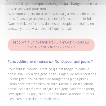
répétitif. Il n’y a que quelques figures qui changent, ce n’est
pas assez varié pour moi.
Avec mon copain, on a testé la salsa. J’ai les pas de base,
mais là aussi, je trouve ça moins intéressant que le folk.
Dans le folk, on fait des danses en couple, en chaîne, en
solo… il y a une vraie diversité qui me plaît.
DÉCOUVRIR LA PASSION D'EMILIE GRÂCE À NOHÔ LA
PLATEFORME DES PASSIONNÉS ?
Tu as publié une annonce sur Nohô, pour quel public ?
Pour tout le monde ! C’est ça qui est magique dans la
danse folk : il y a des gens de tous âges, de tous horizons.
Il suffit juste d’avoir envie de bouger ses pieds (rires) !
L’ambiance est très bienveillante. Même si on n’a jamais
dansé, on est très vite intégré. Les gens t’accompagnent,
t’expliquent les pas, et tout se fait dans la bonne humeur.
C’est très accueillant et chaleureux.