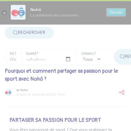
Panneau de gestion des cookies
Nohô
Ouvrir
La plateforme des passionnés
RECHERCHER
Où ?
Quand ?
Univers ?
RE
Pourquoi et comment partager sa passion pour le
sport avec Nohô ?
de Nohô
le Jeudi 20 Novembre 2025 à 13h41
PARTAGER SA PASSION POUR LE SPORT
Vous êtes passionné de sport ? Que vous pratiquiez la