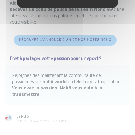
Ajoutez quelques photos
si vous en avez
Recevez un coup de pouce de la Team Nohô
avec une
interview de 5 questions publiée en article pour booster
votre visibilité
DÉCOUVRE L'ANNONCE D'UN DE NOS HÔTES NOHÔ
Prêt à partager votre passion pour un sport ?
Rejoignez dès maintenant la communauté de
passionnés sur
nohô.world
ou téléchargez l’application.
Vous avez la passion. Nohô vous aide à la
transmettre.
de Nohô
le Jeudi 20 Novembre 2025 à 13h41