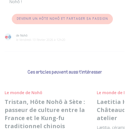
Nohô !
DEVENIR UN HÔTE NOHÔ ET PARTAGER SA PASSION
de Nohô
le Vendredi 13 Février 2026 à 12h20
Ces articles peuvent aussi t'intéresser
Le monde de Nohô
Le monde de N
Tristan, Hôte Nohô à Sète :
Laetitia H
passeur de culture entre la
Châteaudu
France et le Kung-fu
atelier
traditionnel chinois
Lætitia, céramis