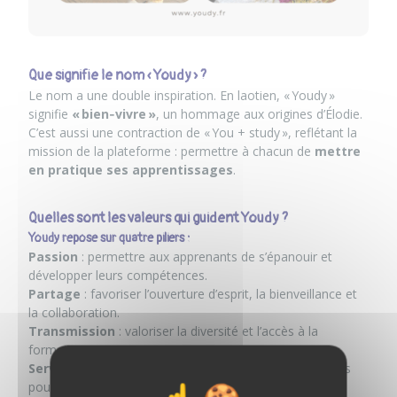
Que signifie le nom « Youdy » ?
Le nom a une double inspiration. En laotien, « Youdy »
signifie
« bien‑vivre »
, un hommage aux origines d’Élodie.
C’est aussi une contraction de « You + study », reflétant la
mission de la plateforme : permettre à chacun de
mettre
en pratique ses apprentissages
.
Quelles sont les valeurs qui guident Youdy ?
Youdy repose sur quatre piliers :
Passion
: permettre aux apprenants de s’épanouir et
développer leurs compétences.
Partage
: favoriser l’ouverture d’esprit, la bienveillance et
la collaboration.
Transmission
: valoriser la diversité et l’accès à la
formation pour tous.
Service
: faciliter l’accès aux prestations des apprenants
pour tous les clients.