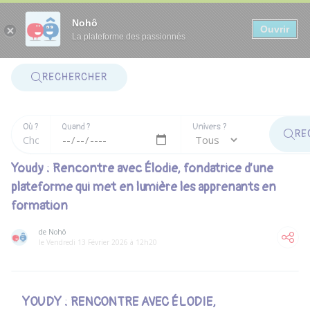
Panneau de gestion des cookies
Nohô
Ouvrir
La plateforme des passionnés
RECHERCHER
Où ?
Quand ?
Univers ?
RE
Youdy : Rencontre avec Élodie, fondatrice d’une
plateforme qui met en lumière les apprenants en
formation
de Nohô
le Vendredi 13 Février 2026 à 12h20
YOUDY : RENCONTRE AVEC ÉLODIE,